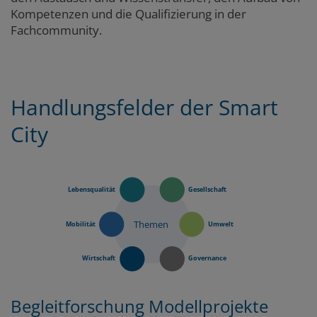
Kompetenzen und die Qualifizierung in der
Fachcommunity.
Marginalspalte
Handlungsfelder der Smart
Zum
Zum
Seitenbereich
Hauptinhalt
City
Lebensqualität
Gesellschaft
Themen
Mobilität
Umwelt
Wirtschaft
Governance
Begleitforschung Modellprojekte