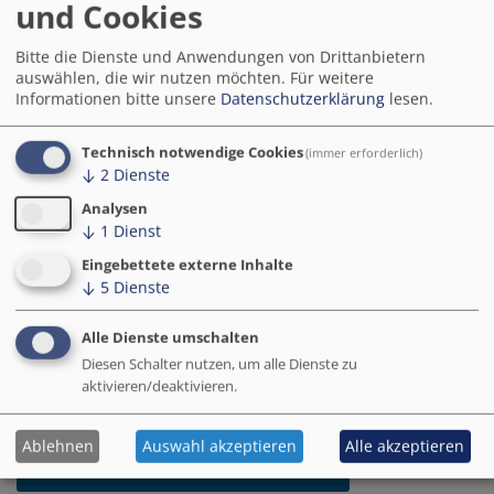
dem Weg zur intelligenten Stadt: Die Smart City
und Cookies
Lösungen geben einen Überblick über wirkungsvolle
Anwendungen und Produkte für die digitale
Bitte die Dienste und Anwendungen von Drittanbietern
Transformation von Kommunen. Basierend auf einer
auswählen, die wir nutzen möchten.
Für weitere
Informationen bitte unsere
Datenschutzerklärung
lesen.
systematischen Analyse präsentieren die Steckbriefe
wichtige Erfolgsfaktoren und wesentliche Schritte in
der Entwicklung und Umsetzung.
Technisch notwendige Cookies
(immer erforderlich)
↓
2
Dienste
In der
Maßnahmen-Datenbank
können Sie darüber
Analysen
hinaus weitere Informationen zu sämtlichen der über
↓
1
Dienst
650 Maßnahmen der Modellprojekte Smart Cities
Eingebettete externe Inhalte
(MPSC) recherchieren.
↓
5
Dienste
Ausgewählte Software- oder andere technische
Alle Dienste umschalten
Lösungen, u.a. entwicklet von den Modellprojekten
Diesen Schalter nutzen, um alle Dienste zu
Smart Cities, finden Sie ebenfalls auf dem
aktivieren/deaktivieren.
Marktplatz „Deutschland.Digital“
.
Ablehnen
Auswahl akzeptieren
Alle akzeptieren
Zu den Smart City Lösungen