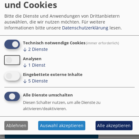
dem Weg zur intelligenten Stadt: Die Smart City
und Cookies
Lösungen geben einen Überblick über wirkungsvolle
Anwendungen und Produkte für die digitale
Bitte die Dienste und Anwendungen von Drittanbietern
Transformation von Kommunen. Basierend auf einer
auswählen, die wir nutzen möchten.
Für weitere
Informationen bitte unsere
Datenschutzerklärung
lesen.
systematischen Analyse präsentieren die Steckbriefe
wichtige Erfolgsfaktoren und wesentliche Schritte in
der Entwicklung und Umsetzung.
Technisch notwendige Cookies
(immer erforderlich)
↓
2
Dienste
In der
Maßnahmen-Datenbank
können Sie darüber
Analysen
hinaus weitere Informationen zu sämtlichen der über
↓
1
Dienst
650 Maßnahmen der Modellprojekte Smart Cities
Eingebettete externe Inhalte
(MPSC) recherchieren.
↓
5
Dienste
Ausgewählte Software- oder andere technische
Alle Dienste umschalten
Lösungen, u.a. entwicklet von den Modellprojekten
Diesen Schalter nutzen, um alle Dienste zu
Smart Cities, finden Sie ebenfalls auf dem
aktivieren/deaktivieren.
Marktplatz „Deutschland.Digital“
.
Ablehnen
Auswahl akzeptieren
Alle akzeptieren
Zu den Smart City Lösungen