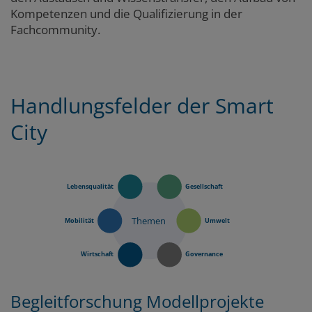
Kompetenzen und die Qualifizierung in der
Fachcommunity.
Marginalspalte
Handlungsfelder der Smart
Zum
Zum
Seitenbereich
Hauptinhalt
City
Lebensqualität
Gesellschaft
Themen
Mobilität
Umwelt
Wirtschaft
Governance
Begleitforschung Modellprojekte