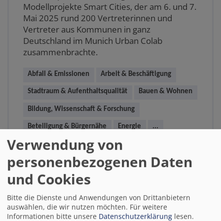
Modellprojekte Smart Cities, der am 6. und 7.
Mai 2025 rund 200 Vertreterinnen und
Vertreter aus Kommunen in ganz
Deutschland im Munich Urban Colab
zusammenbrachte.
Abfall & Emissionen
Arbeit & Beschäftigung
Stadtraum & Aufenthaltsqualität
Bauen & Wohnen
Bildung, Wissenschaft & Forschung
Beteiligung & Bürgernähe
Energie
...
Verwendung von
personenbezogenen Daten
Weiterlesen
Neuigkeiten
und Cookies
Bitte die Dienste und Anwendungen von Drittanbietern
Digitale Plattformen verändern
auswählen, die wir nutzen möchten.
Für weitere
Informationen bitte unsere
Datenschutzerklärung
lesen.