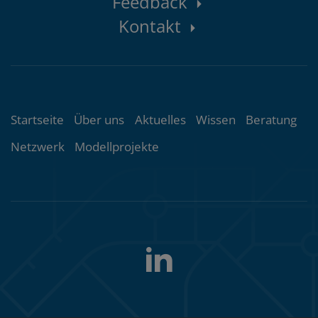
Kontaktbereich
Feedback
Kontakt
Themenübersicht
Startseite
Über uns
Aktuelles
Wissen
Beratung
Netzwerk
Modellprojekte
LinkedIn
Folgen
Sie