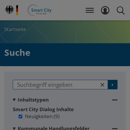
Direkt
zum
MENÜ
LOGIN
SUCH
Inhalt
Startseite
Suche
main
Zum
Zum
Seitenbereich
Hauptinhalt
Inhaltstypen
Smart City Dialog
Inhalte
Neuigkeiten
(9)
Kommunale Handlungsfelder