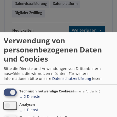
Datenvisualisierung
Datenplattform
Digitaler Zwilling
Weiterlesen
Neuigkeiten
Verwendung von
personenbezogenen Daten
Softwarelösungen für urbane
und Cookies
digitale Zwillinge: Neues MPSC-
Bitte die Dienste und Anwendungen von Drittanbietern
Wissensprodukt erschienen
auswählen, die wir nutzen möchten.
Für weitere
Informationen bitte unsere
Datenschutzerklärung
lesen.
11.03.2026
Welche Software kommt in urbanen digitalen
Technisch notwendige Cookies
(immer erforderlich)
Zwillingen (UDZ) zum Einsatz? Eine neue
↓
2
Dienste
Handreichung aus den Modellprojekten
Analysen
Smart Cities (MPSC) gibt erstmals einen
↓
1
Dienst
systematischen Überblick über in der Praxis