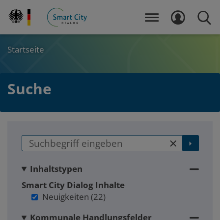
Direkt
zum
MENÜ
LOGIN
SUCH
Inhalt
Startseite
Suche
main
Zum
Zum
Seitenbereich
Hauptinhalt
Inhaltstypen
Smart City Dialog
Inhalte
Neuigkeiten
(22)
Kommunale Handlungsfelder