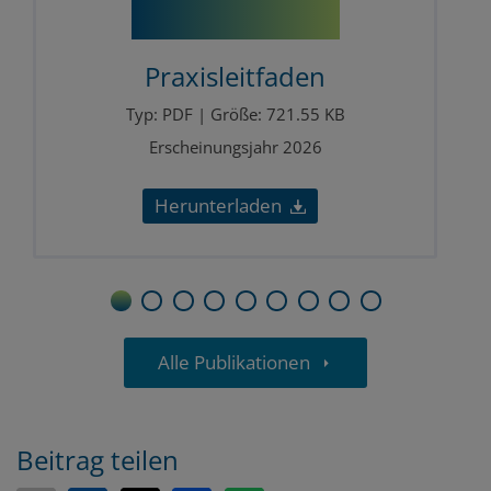
Praxisleitfaden
Typ: PDF | Größe: 721.55 KB
Erscheinungsjahr 2026
Herunterladen
1
2
3
4
5
6
7
8
9
Alle Publikationen
Beitrag teilen