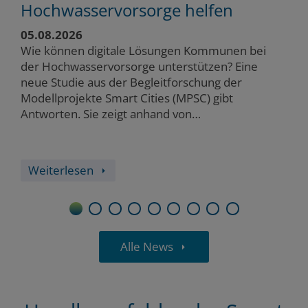
Hochwasservorsorge helfen
G
k
05.08.2026
22
G
Wie können digitale Lösungen Kommunen bei
Wi
der Hochwasservorsorge unterstützen? Eine
Ge
neue Studie aus der Begleitforschung der
Bü
Modellprojekte Smart Cities (MPSC) gibt
Ve
Antworten. Sie zeigt anhand von
Ge
Praxisbeispielen, wie digitale Werkzeuge
We
Risiken sichtbar…
in
Weiterlesen
1
2
3
4
5
6
7
8
9
Alle News