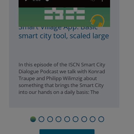
ISCN Podcast #25 The
Smart Village App: Basic
smart city tool, scaled large
In this episode of the ISCN Smart City
Dialogue Podcast we talk with Konrad
Traupe and Philipp Wilimzig about
something that brings the Smart City
into our hands on a daily basis: The
Smart Village App as one example of a
smartphone app with which
municipalities can address their
citizens through a most common
1
2
3
4
5
6
7
8
9
interface.