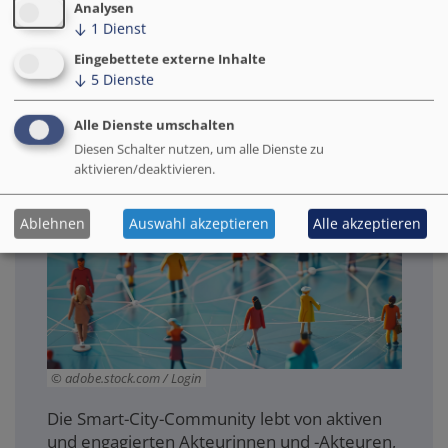
Analysen
↓
1
Dienst
Eingebettete externe Inhalte
↓
5
Dienste
Netzwerk
Alle Dienste umschalten
Diesen Schalter nutzen, um alle Dienste zu
aktivieren/deaktivieren.
Ablehnen
Auswahl akzeptieren
Alle akzeptieren
adobe.stock.com / Login
Die Smart-City-Community lebt von aktiven
und engagierten Akteurinnen und -Akteuren,