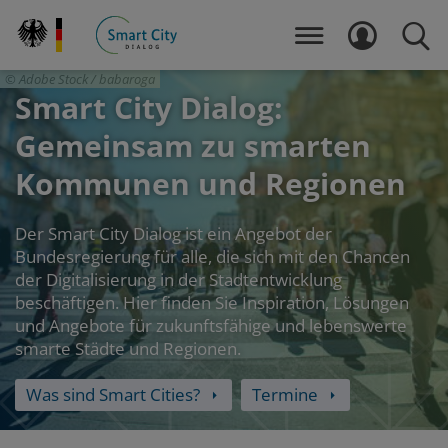
Direkt
zum
MENÜ
LOGIN
SUCH
Inhalt
Adobe Stock / babaroga
Smart City Dialog:
Gemeinsam zu smarten
Kommunen und Regionen
Der Smart City Dialog ist ein Angebot der
Bundesregierung für alle, die sich mit den Chancen
der Digitalisierung in der Stadtentwicklung
beschäftigen. Hier finden Sie Inspiration, Lösungen
und Angebote für zukunftsfähige und lebenswerte
smarte Städte und Regionen.
Was sind Smart Cities?
Termine