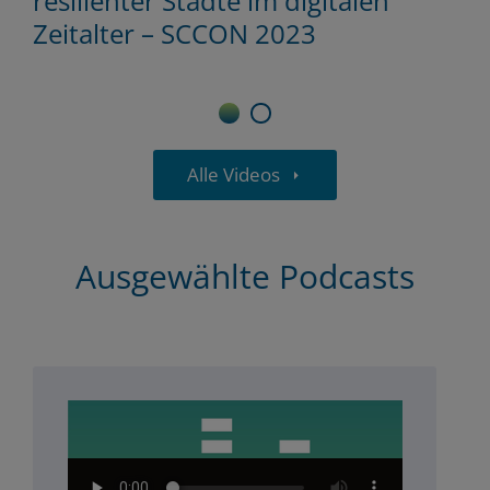
resilienter Städte im digitalen
Zeitalter – SCCON 2023
1
2
Alle Videos
Ausgewählte Podcasts